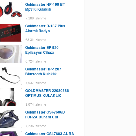
Goldmaster HP-199 BT
Mp3′lü Kulaklık
7,188 İzlenme
Goldmaster R-137 Plus
Alarmlı Radyo
63.3k İzlenme
Goldmaster EP 920
Epilasyon Cihazı
6,724 İzlenme
Goldmaster HP-1207
Bluetooth Kulaklık
7,537 İzlenme
GOLDMASTER 22080386
OPTIMUS KULAKLIK
9,074 İzlenme
Goldmaster GSI-7606B
FORZA Buharlı Ütü
7,236 İzlenme
Goldmaster GSI-7603 AURA