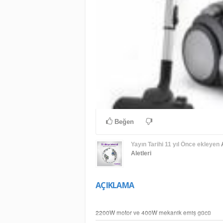
Beğen
Yayın Tarihi
11 yıl Önce
ekleyen
Aletleri
AÇIKLAMA
2200W motor ve 400W mekanik emiş gücü
Çoklu siklonik filtreleme sistemi