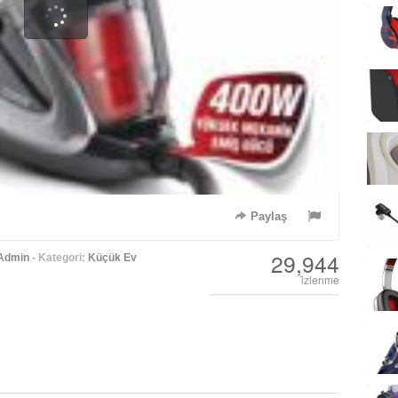
Paylaş
29,944
Admin
- Kategori:
Küçük Ev
i̇zlenme