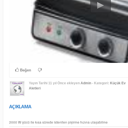
Beğen
Yayın Tarihi
11 yıl Önce
ekleyen
Admin
- Kategori:
Küçük Ev
Aletleri
AÇIKLAMA
2000 W gücü ile kısa sürede istenilen pişirme hızına ulaşabilme
4 dilim tost yapma kapasitesi