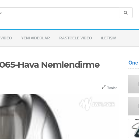
 VIDEO
YENI VIDEOLAR
RASTGELE VIDEO
İLETIŞIM
Öne 
065-Hava Nemlendirme
Resize