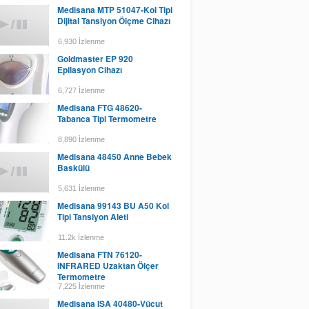
Medisana MTP 51047-Kol Tipi
Dijital Tansiyon Ölçme Cihazı
6,930 İzlenme
Goldmaster EP 920
Epilasyon Cihazı
6,727 İzlenme
Medisana FTG 48620-
Tabanca Tipi Termometre
8,890 İzlenme
Medisana 48450 Anne Bebek
Baskülü
5,631 İzlenme
Medisana 99143 BU A50 Kol
Tipi Tansiyon Aleti
11.2k İzlenme
Medisana FTN 76120-
INFRARED Uzaktan Ölçer
Termometre
7,225 İzlenme
Medisana ISA 40480-Vücut